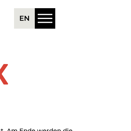
Menü
EN
K
st. Am Ende werden die