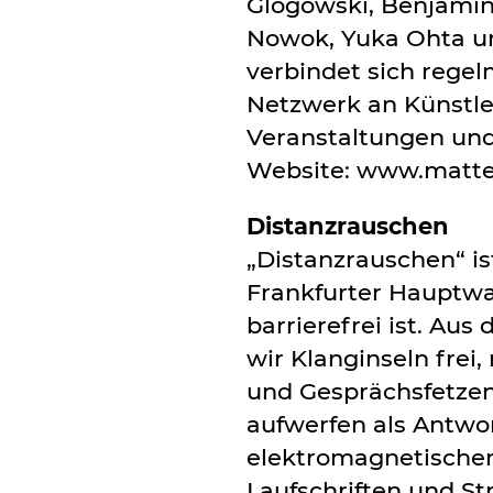
Glogowski, Benjamin
Nowok, Yuka Ohta u
verbindet sich rege
Netzwerk an Künstle
Veranstaltungen und
Website:
www.matter
Distanzrauschen
„Distanzrauschen“ is
Frankfurter Hauptwac
barrierefrei ist. Au
wir Klanginseln fre
und Gesprächsfetzen
aufwerfen als Antwo
elektromagnetischen
Laufschriften und S