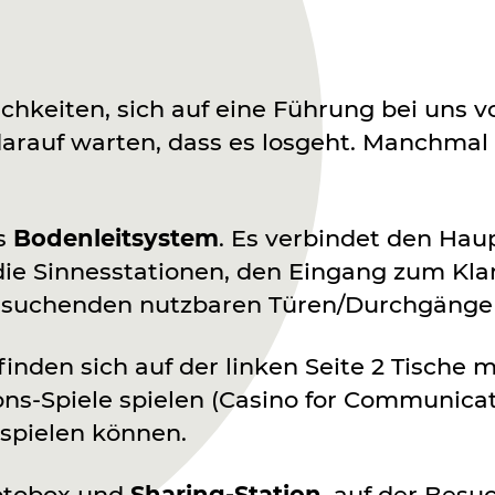
chkeiten, sich auf eine Führung bei uns v
rauf warten, dass es losgeht. Manchmal i
es
Bodenleitsystem
. Es verbindet den Ha
die Sinnesstationen, den Eingang zum Kl
 Besuchenden nutzbaren Türen/Durchgänge 
inden sich auf der linken Seite 2 Tische 
ns-Spiele spielen (Casino for Communicat
 spielen können.
Fotobox und
Sharing-Station
, auf der Bes