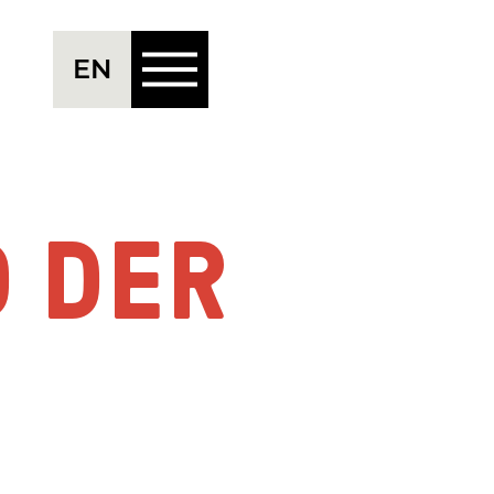
Menü
EN
D DER